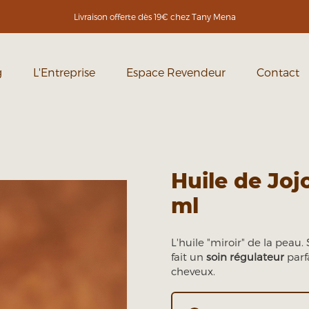
Livraison offerte dès 19€ chez Tany Mena
g
L'Entreprise
Espace Revendeur
Contact
Huile de Joj
ml
L'huile "miroir" de la peau
fait un
soin régulateur
parf
cheveux.