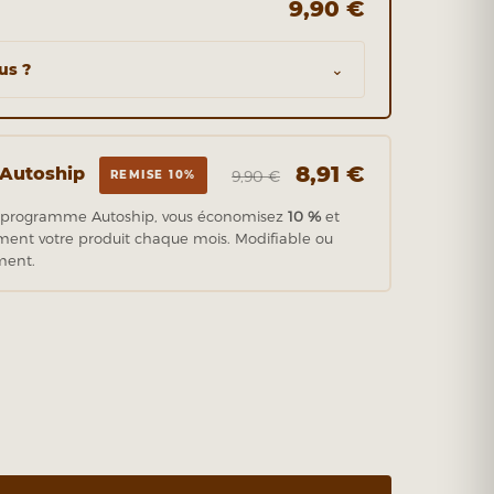
9,90 €
us ?
⌄
8,91 €
 Autoship
9,90 €
REMISE 10%
 programme Autoship, vous économisez
10 %
et
ent votre produit chaque mois. Modifiable ou
ment.