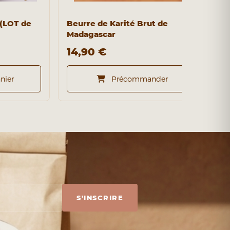
(LOT de
Beurre de Karité Brut de
S
Madagascar
r
14,90 €
3
nier
Précommander
S'INSCRIRE