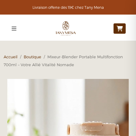
Livraison offerte dès 19€ chez Tany Mena
Accueil
/
Boutique
/ Mixeur-Blender Portable Multifonction
700ml – Votre Allié Vitalité Nomade