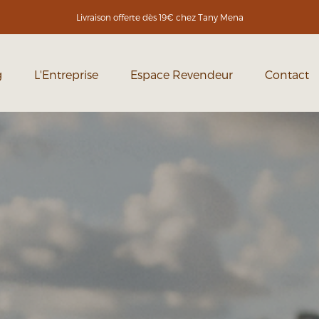
Livraison offerte dès 19€ chez Tany Mena
g
L'Entreprise
Espace Revendeur
Contact