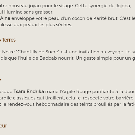
tre nouveau joyau pour le visage. Cette synergie de Jojoba,
 illumine sans graisser.
 Aina
enveloppe votre peau d'un cocon de Karité brut. C'est l
uplesse aux peaux les plus sèches.
s Terres
r. Notre "Chantilly de Sucre" est une invitation au voyage. Le 
 que l'huile de Baobab nourrit. Un geste simple pour un g
e
 masque
Tsara Endrika
marie l'Argile Rouge purifiante à la dou
le classiques qui tiraillent, celui-ci respecte votre barrière
 le rendez-vous hebdomadaire des teints brouillés par la fat
ieur