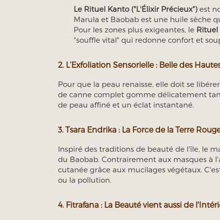
Le Rituel Kanto ("L'Élixir Précieux")
est no
Marula et Baobab est une huile sèche qui
Pour les zones plus exigeantes, le
Rituel
"souffle vital" qui redonne confort et so
2. L’Exfoliation Sensorielle : Belle des Haute
Pour que la peau renaisse, elle doit se libére
de canne complet gomme délicatement tandis
de peau affiné et un éclat instantané.
3. Tsara Endrika : La Force de la Terre Roug
Inspiré des traditions de beauté de l'île, le
du Baobab. Contrairement aux masques à l'argi
cutanée grâce aux mucilages végétaux. C'est
ou la pollution.
4. Fitrafana : La Beauté vient aussi de l'Intér