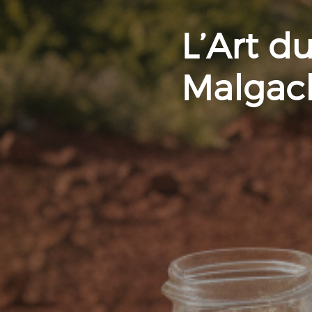
L’Art d
Malgach