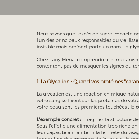
Nous savons que l'excès de sucre impacte notr
l'un des principaux responsables du vieilli
invisible mais profond, porte un nom : la
glyc
Chez Tany Mena, comprendre ces mécanismes
contentent pas de masquer les signes du te
1. La Glycation : Quand vos protéines "cara
La glycation est une réaction chimique natur
votre sang se fixent sur les protéines de vot
votre peau sont les premières touchées :
le c
L'exemple concret :
Imaginez la structure de
Sous l'effet d'une alimentation trop riche en 
leur capacité à maintenir la fermeté du visag
l'apparition des marques de fatigue et la pert