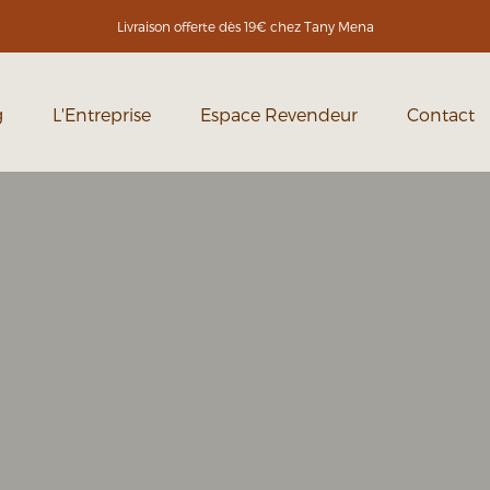
Livraison offerte dès 19€ chez Tany Mena
g
L'Entreprise
Espace Revendeur
Contact