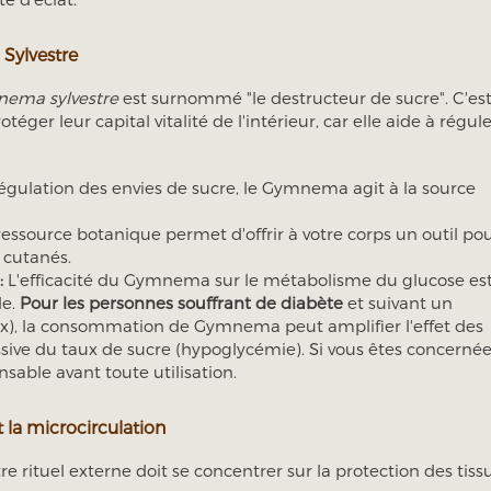
 Sylvestre
ema sylvestre
est surnommé "le destructeur de sucre". C'es
téger leur capital vitalité de l'intérieur, car elle aide à régule
égulation des envies de sucre, le Gymnema agit à la source
ressource botanique permet d'offrir à votre corps un outil po
s cutanés.
:
L'efficacité du Gymnema sur le métabolisme du glucose es
le.
Pour les personnes souffrant de diabète
et suivant un
ux), la consommation de Gymnema peut amplifier l'effet des
ive du taux de sucre (hypoglycémie). Si vous êtes concernée
sable avant toute utilisation.
t la microcirculation
e rituel externe doit se concentrer sur la protection des tiss